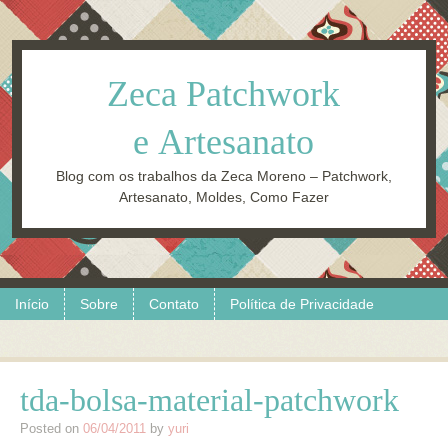
Zeca Patchwork
e Artesanato
Blog com os trabalhos da Zeca Moreno – Patchwork,
Artesanato, Moldes, Como Fazer
Skip to content
Menu
Início
Sobre
Contato
Política de Privacidade
tda-bolsa-material-patchwork
Posted on
06/04/2011
by
yuri