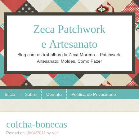
Zeca Patchwork
e Artesanato
Blog com os trabalhos da Zeca Moreno – Patchwork,
Artesanato, Moldes, Como Fazer
Skip to content
Menu
Início
Sobre
Contato
Política de Privacidade
colcha-bonecas
Posted on
18/04/2011
by
yuri