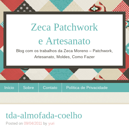
Zeca Patchwork
e Artesanato
Blog com os trabalhos da Zeca Moreno – Patchwork,
Artesanato, Moldes, Como Fazer
Skip to content
Menu
Início
Sobre
Contato
Política de Privacidade
tda-almofada-coelho
Posted on
09/04/2011
by
yuri