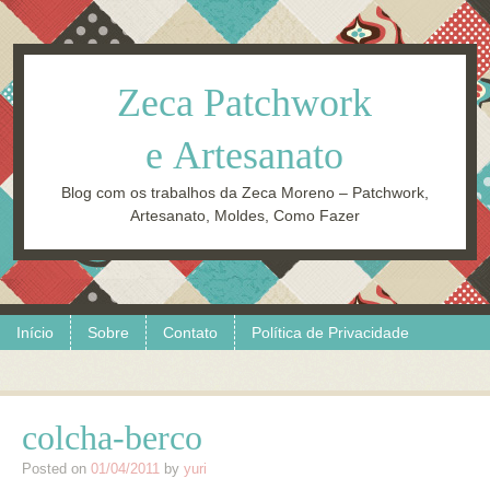
Zeca Patchwork
e Artesanato
Blog com os trabalhos da Zeca Moreno – Patchwork,
Artesanato, Moldes, Como Fazer
Skip to content
Menu
Início
Sobre
Contato
Política de Privacidade
colcha-berco
Posted on
01/04/2011
by
yuri