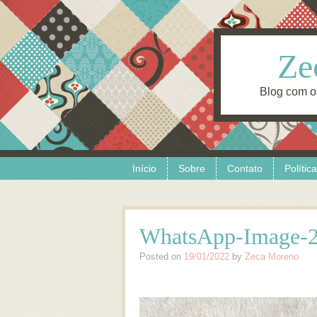
Ze
Blog com o
Skip to content
Menu
Início
Sobre
Contato
Polític
WhatsApp-Image-20
Posted on
19/01/2022
by
Zeca Moreno