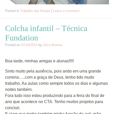
Posted in
Trabalho das Alunas
|
Leave a comment
Colcha infantil – Técnica
Fundation
Posted on
07/10/2013
by
Zeca Moreno
Boa tarde, minhas amigas e alunas!!!!!
Sinto muito pela ausência, pois ando em uma grande
correria…..com a graça de Deus, tenho tido muito
trabalho. Aa aulas como sempre todos os dias e algumas
noites também.
Fora tudo isso estou produzindo para a
feira
do final de
ano
que
acontece no CTA.
Tenho
muitos projetos para
concluir
.
E claro que tenho também minha função de avó, mãe,