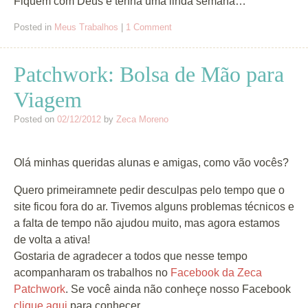
Fiquem com Deus e tenha
uma
linda
semana
…
Posted in
Meus Trabalhos
|
1 Comment
Patchwork: Bolsa de Mão para
Viagem
Posted on
02/12/2012
by
Zeca Moreno
Olá minhas queridas alunas e amigas, como vão vocês?
Quero primeiramnete pedir desculpas pelo tempo que o
site ficou fora do ar. Tivemos alguns problemas técnicos e
a falta de tempo não ajudou muito, mas agora estamos
de volta a ativa!
Gostaria de agradecer a todos que nesse tempo
acompanharam os trabalhos no
Facebook da Zeca
Patchwork
. Se você ainda não conheçe nosso Facebook
clique aqui
para conheçer.