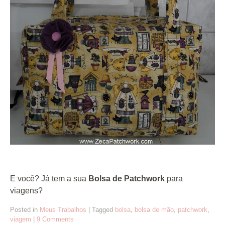
E você? Já tem a sua
Bolsa de Patchwork
para
viagens?
Posted in
Meus Trabalhos
|
Tagged
bolsa
,
bolsa de mão
,
patchwork
,
viagem
|
9 Comments