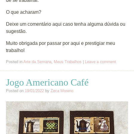
de se trabalhar.
O que acharam?
Deixe um comentário aqui caso tenha alguma dúvida ou
sugestão.
Muito obrigada por passar por aqui e prestigiar meu
trabalho!
Posted in
Arte da Semana
,
Meus Trabalhos
|
Leave a comment
Jogo Americano Café
Posted on
19/01/2022
by
Zeca Moreno