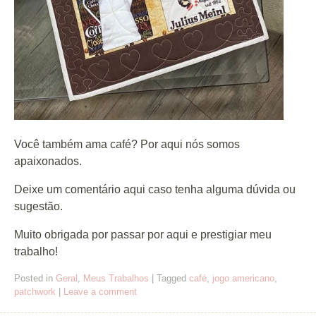
Você também ama café? Por aqui nós somos
apaixonados.
Deixe um comentário aqui caso tenha alguma dúvida ou
sugestão.
Muito obrigada por passar por aqui e prestigiar meu
trabalho!
Posted in
Geral
,
Meus Trabalhos
|
Tagged
café
,
jogo americano
,
patchwork
|
Leave a comment