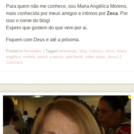
Para quem não me conhece, sou Maria Angélica Moreno,
mais conhecida por meus amigos e intimos por
Zeca
. Por
isso o nome do blog!
Espero que gostem do que vem por ai.
Fiquem com Deus e até a próxima.
Posted in
Novidades
|
Tagged
artesanato
,
blog
,
começo
,
inicio
,
maria
angelica
,
models
,
passo a passo
,
patchwork
,
video aulas
,
zeca
|
1
Comment
Post navigation