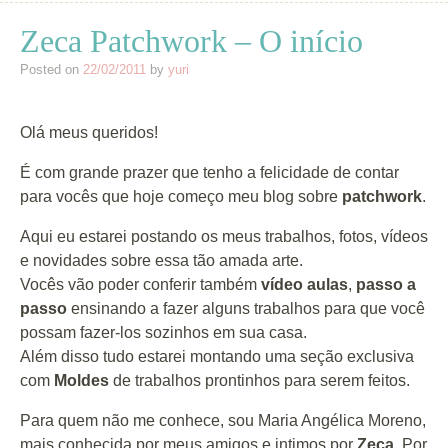
Zeca Patchwork – O início
Posted on
22/02/2011
by
yuri
Olá meus queridos!
É com grande prazer que tenho a felicidade de contar
para vocês que hoje começo meu blog sobre
patchwork
.
Aqui eu estarei postando os meus trabalhos, fotos, vídeos
e novidades sobre essa tão amada arte.
Vocês vão poder conferir também
vídeo aulas
,
passo a
passo
ensinando a fazer alguns trabalhos para que você
possam fazer-los sozinhos em sua casa.
Além disso tudo estarei montando uma seção exclusiva
com
Moldes
de trabalhos prontinhos para serem feitos.
Para quem não me conhece, sou Maria Angélica Moreno,
mais conhecida por meus amigos e intimos por
Zeca
. Por