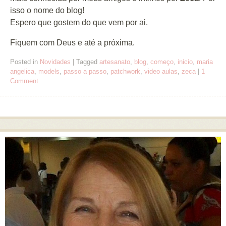
isso o nome do blog!
Espero que gostem do que vem por ai.
Fiquem com Deus e até a próxima.
Posted in
Novidades
|
Tagged
artesanato
,
blog
,
começo
,
inicio
,
maria
angelica
,
models
,
passo a passo
,
patchwork
,
video aulas
,
zeca
|
1
Comment
Post navigation