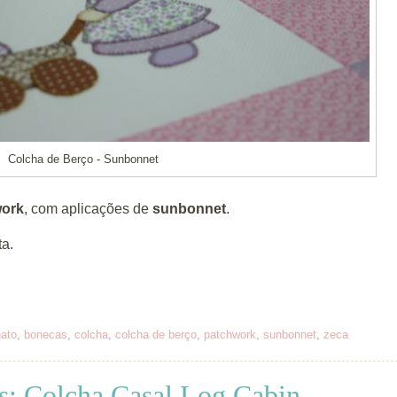
Colcha de Berço - Sunbonnet
ork
, com aplicações de
sunbonnet
.
ta.
nato
,
bonecas
,
colcha
,
colcha de berço
,
patchwork
,
sunbonnet
,
zeca
s: Colcha Casal Log Cabin