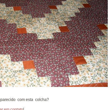
o parecido com esta colcha?
ar em contato
!