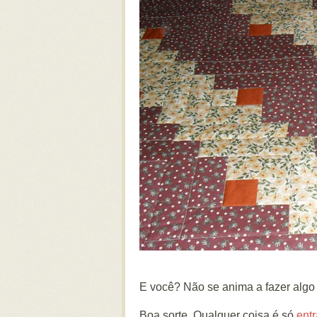
E você? Não se anima a fazer alg
Boa sorte. Qualquer coisa é só
entr