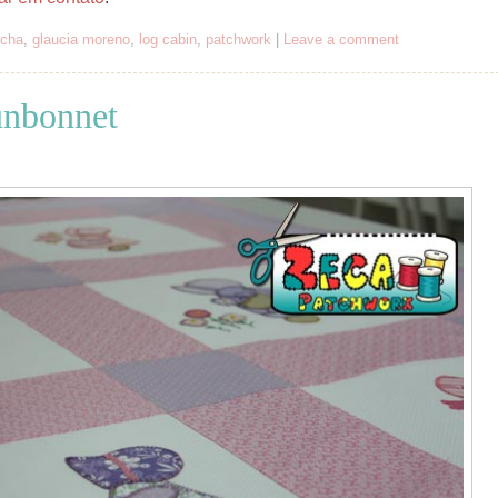
lcha
,
glaucia moreno
,
log cabin
,
patchwork
|
Leave a comment
unbonnet