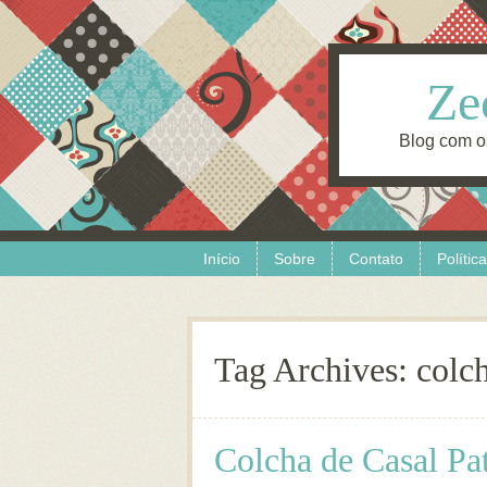
Ze
Blog com o
Skip to content
Menu
Início
Sobre
Contato
Polític
Tag Archives:
colc
Colcha de Casal Pa