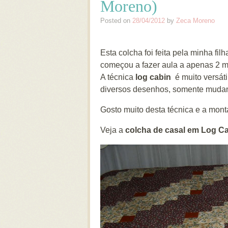
Moreno)
Posted on
28/04/2012
by
Zeca Moreno
Esta colcha foi feita pela minha fi
começou a fazer aula a apenas 2 
A técnica
log cabin
é muito versát
diversos desenhos, somente muda
Gosto muito desta técnica e a mon
Veja a
colcha de casal em Log C