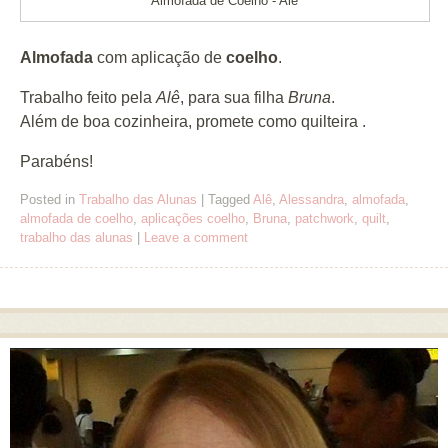
Almofada de Coelho - Alê
Almofada
com aplicação de
coelho
.
Trabalho feito pela
Alê
, para sua filha
Bruna
.
Além de boa cozinheira, promete como quilteira .
Parabéns!
Posted in
Trabalho das Alunas
|
Tagged
Alê
,
Alessandra
,
almofada
,
almofada de coelho
,
aplicações coelho
,
Bruna
,
patchwork
,
quilt
,
trabalho das alunas
|
Leave a comment
Post navigation