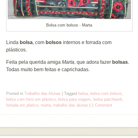
Bolsa com bolsos - Marta
Linda
bolsa
, com
bolsos
internos e forrada com
plásticos.
Feita pela querida amiga
Marta
, que adora fazer
bolsas
.
Todas muito bem feitas e caprichadas.
Posted in
Trabalho das Alunas
|
Tagged
bolsa
,
bolsa com bolsos
,
bolsa com forro em plástico
,
bolsa para viagem
,
bolsa patchwork
,
forrada em platico
,
marta
,
trabalho das alunas
|
1 Comment
Post navigation