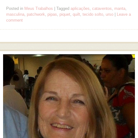
Posted in
Meus Trabalhos
|
Tagged
aplicações
,
cataventos
,
manta
,
masculina
,
patchwork
,
pipas
,
piquet
,
quilt
,
tecido solto
,
urso
|
Leave a
comment
Post navigation