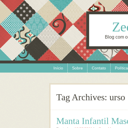
Ze
Blog com o
Skip to content
Menu
Início
Sobre
Contato
Polític
Tag Archives:
urso
Manta Infantil Masc