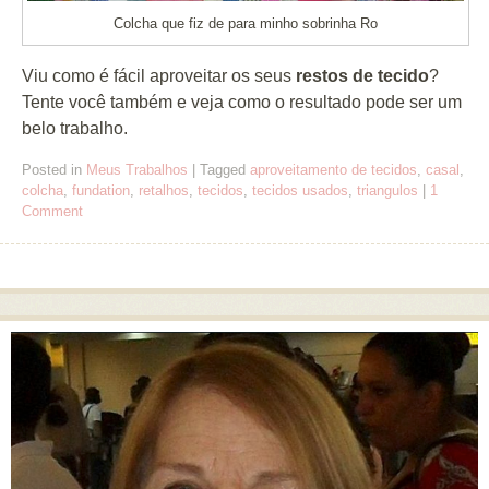
Colcha que fiz de para minho sobrinha Ro
Viu como é fácil aproveitar os seus
restos de tecido
?
Tente você também e veja como o resultado pode ser um
belo trabalho.
Posted in
Meus Trabalhos
|
Tagged
aproveitamento de tecidos
,
casal
,
colcha
,
fundation
,
retalhos
,
tecidos
,
tecidos usados
,
triangulos
|
1
Comment
Post navigation