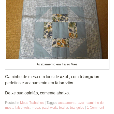
Acabamento em Falso Viés
Caminho de mesa em tons de
azul
, com
triangulos
perfeitos e acabamento em
falso viés
.
Deixe sua opinião, comente abaixo.
Posted in
Meus Trabalhos
|
Tagged
acabamento
,
azul
,
caminho de
mesa
,
falso veís
,
mesa
,
patchwork
,
toalha
,
triangulos
|
1 Comment