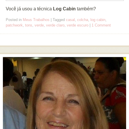
Você já usou a técnica
Log Cabin
também?
Posted in
Meus Trabalhos
|
Tagged
casal
,
colcha
,
log cabin
,
patchwork
,
tons
,
verde
,
verde claro
,
verde escuro
|
1 Comment
Post navigation